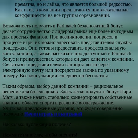
прематча, но и лайва, что является большой редкостью.
Как итог, в компании предлагаются привлекательные
коэффициенты на все группы соревнований.
Возможность получить в Parimatch бездепозитный бонус
делает сотрудничество с лидером рынка еще более выгодным
для простых фанатов. При возникновении вопросов в
процессе игры их можно адресовать представителям службы
поддержки. Они готовы предоставить профессиональную
консультацию, а также рассказать про доступный в Parimatch
бонус и преимуществах, которые он дает клиентам компании.
Связаться с представителями саппорта легко через
электронную почту или посредством звонка по указанному
номеру. Все консультации совершенно бесплатны.
Таким образом, выбор данной компании – рациональное
решение для болельщиков. Здесь легко получить бонус Пари
Матч, а также начать стабильно конвертировать собственные
знания в области спорта в реальное вознаграждение.
Учитывая предложенные условия, это будет совершенно
несложно.
Начни играть и выигрывай
Насколько публикация полезна?
Нажмите на звезду, чтобы оценить!