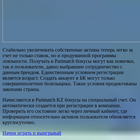
Стабильно увеличивать собственные активы теперь легко за
счет не только ставок, но и продуманной программы
лояльности. Получать в Parimatch бонусы могут как новички,
так и пользователи, давно выбравшие сотрудничество с
данным брендом. Единственным условием регистрации
является возраст. Создать аккаунт в БК могут только
совершеннолетние болельщики. Такие условия продиктованы
законами страны.
Начисляются в Parimatch KZ бонусы на специальный счет. Он
автоматически создается при регистрации в компании.
Проверить его состояние легко через личный кабинет, где
информация относительно активов пользователя обновляется
круглосуточно.
Начни играть и выигрывай