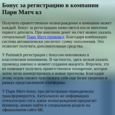
Бонус за регистрацию в компании
Пари Матч кз
Получить приветственное вознаграждение в компании может
каждый. Бонус за регистрацию начисляется после внесения
первого депозита. При внесении денег на счет можно указать
специальный
Пари Матч промокод
. Благодаря комбинации
система автоматически увеличит сумму пополнения. Это
позволит получить дополнительные средства.
У Parimatch регистрация с бонусом невозможна в
классическом понимании. В частности, здесь нельзя указать
промокод именно в момент создания аккаунта. Впрочем, это
не помешает получить приветственное поощрение, которое
затем легко конвертировать в новые прогнозы. Благодаря
этому игрок сможет чувствовать себя еще более уверенно в
рамках представленной платформы.
У Пари Матч бонус при регистрации периодически
трансформируется. Актуальную же информацию
относительно того, какие вознаграждения предлагает
букмекер, можно найти в специальном разделе на
официальном сайте БК.