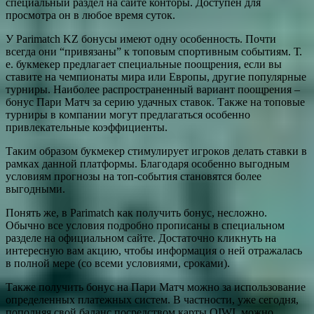
специальный раздел на сайте конторы. Доступен для
просмотра он в любое время суток.
У Parimatch KZ бонусы имеют одну особенность. Почти
всегда они “привязаны” к топовым спортивным событиям. Т.
е. букмекер предлагает специальные поощрения, если вы
ставите на чемпионаты мира или Европы, другие популярные
турниры. Наиболее распространенный вариант поощрения –
бонус Пари Матч за серию удачных ставок. Также на топовые
турниры в компании могут предлагаться особенно
привлекательные коэффициенты.
Таким образом букмекер стимулирует игроков делать ставки в
рамках данной платформы. Благодаря особенно выгодным
условиям прогнозы на топ-события становятся более
выгодными.
Понять же, в Parimatch как получить бонус, несложно.
Обычно все условия подробно прописаны в специальном
разделе на официальном сайте. Достаточно кликнуть на
интересную вам акцию, чтобы информация о ней отражалась
в полной мере (со всеми условиями, сроками).
Также получить бонус на Пари Матч можно за использование
определенных платежных систем. В частности, уже сегодня,
пополняя свой баланс посредством карты QIWI, можно