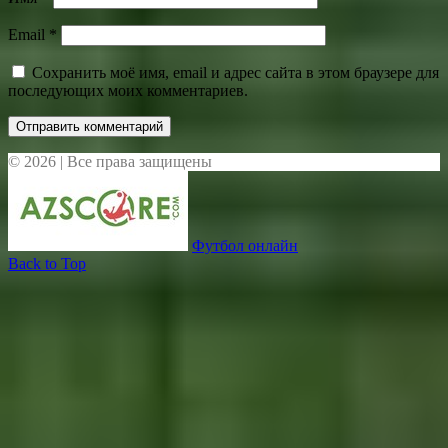
Email
*
Сохранить моё имя, email и адрес сайта в этом браузере для
последующих моих комментариев.
© 2026 | Все права защищены
Футбол онлайн
Back to Top